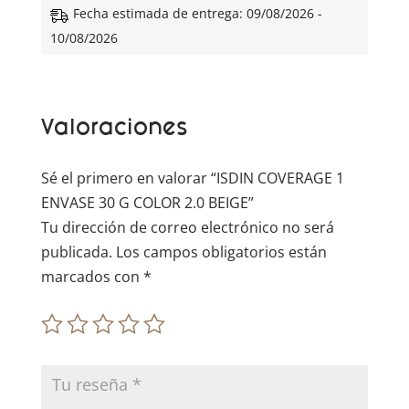
e
Fecha estimada de entrega: 09/08/2026 -
r
10/08/2026
n
a
t
Valoraciones
i
v
e
Sé el primero en valorar “ISDIN COVERAGE 1
:
ENVASE 30 G COLOR 2.0 BEIGE”
Tu dirección de correo electrónico no será
publicada.
Los campos obligatorios están
marcados con
*