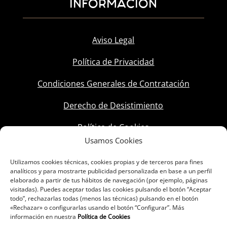
INFORMACIÓN
Aviso Legal
Política de Privacidad
Condiciones Generales de Contratación
Derecho de Desistimiento
Política de Cookies
Usamos Cookies
Utilizamos cookies técnicas, cookies propias y de terceros para fines
analíticos y para mostrarte publicidad personalizada en base a un perfil
elaborado a partir de tus hábitos de navegación (por ejemplo, páginas
visitadas). Puedes aceptar todas las cookies pulsando el botón “Aceptar
todo”, rechazarlas todas (menos las técnicas) pulsando en el botón
«Rechazar» o configurarlas usando el botón “Configurar”. Más
información en nuestra
Política de Cookies