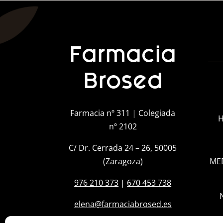
Farmacia
Brosed
Farmacia nº 311 | Colegiada
H
nº 2102
C/ Dr. Cerrada 24 – 26, 50005
(Zaragoza)
ME
976 210 373
|
670 453 738
elena@farmaciabrosed.es