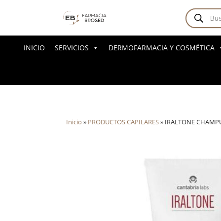
Búsqued
de
producto
INICIO
SERVICIOS
DERMOFARMACIA Y COSMÉTICA
Inicio
»
PRODUCTOS CAPILARES
»
IRALTONE CHAMPÚ