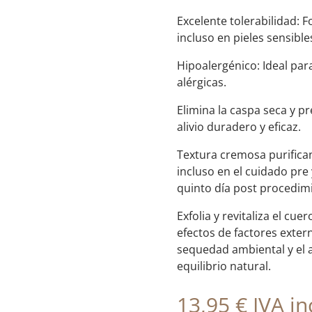
Excelente tolerabilidad: 
incluso en pieles sensible
Hipoalergénico: Ideal par
alérgicas.
Elimina la caspa seca y p
alivio duradero y eficaz.
Textura cremosa purifican
incluso en el cuidado pre 
quinto día post procedimi
Exfolia y revitaliza el cu
efectos de factores exter
sequedad ambiental y el a
equilibrio natural.
13,95
€
IVA inc