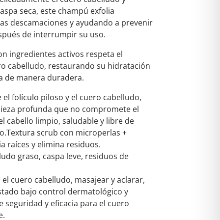
aspa seca, este champú exfolia
las descamaciones y ayudando a prevenir
spués de interrumpir su uso.
n ingredientes activos respeta el
ero cabelludo, restaurando su hidratación
ca de manera duradera.
l folículo piloso y el cuero cabelludo,
ieza profunda que no compromete el
l cabello limpio, saludable y libre de
.Textura scrub con microperlas +
ia raíces y elimina residuos.
ludo graso, caspa leve, residuos de
 el cuero cabelludo, masajear y aclarar,
tado bajo control dermatológico y
e seguridad y eficacia para el cuero
e.