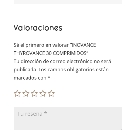
n
a
t
Valoraciones
i
v
e
Sé el primero en valorar “INOVANCE
:
THYROVANCE 30 COMPRIMIDOS”
Tu dirección de correo electrónico no será
publicada.
Los campos obligatorios están
marcados con
*