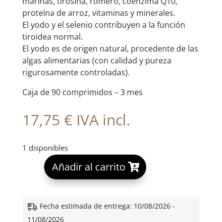
marinas, tirosina, romero, coenzima Q10,
proteína de arroz, vitaminas y minerales.
El yodo y el selenio contribuyen a la función
tiroidea normal.
El yodo es de origen natural, procedente de las
algas alimentarias (con calidad y pureza
rigurosamente controladas).
Caja de 90 comprimidos – 3 mes
17,75
€
IVA incl.
1 disponibles
A
Añadir al carrito
l
t
e
Fecha estimada de entrega: 10/08/2026 -
r
11/08/2026