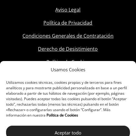
Aviso Legal
Política de Privacidad
Condiciones Generales de Contratación
Derecho de Desistimiento
Política de Cookies
Usamos Cookies
Utilizamos cookies técnicas, cookies propias y de terceros para fines
analíticos y para mostrarte publicidad personalizada en base a un perfil
elaborado a partir de tus hábitos de navegación (por ejemplo, páginas
visitadas). Puedes aceptar todas las cookies pulsando el botón “Aceptar
todo”, rechazarlas todas (menos las técnicas) pulsando en el botón
«Rechazar» o configurarlas usando el botón “Configurar”. Más
información en nuestra
Política de Cookies
Aceptar todo