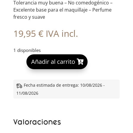
Tolerancia muy buena – No comedogénico –
Excelente base para el maquillaje – Perfume
fresco y suave
19,95
€
IVA incl.
1 disponibles
A
Añadir al carrito
l
t
e
Fecha estimada de entrega: 10/08/2026 -
r
11/08/2026
n
a
t
Valoraciones
i
v