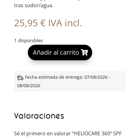
tras sudor/agua.
25,95
€
IVA incl.
1 disponibles
A
Añadir al carrito
l
t
e
Fecha estimada de entrega: 07/08/2026 -
r
08/08/2026
n
a
t
Valoraciones
i
v
e
Sé el primero en valorar “HELIOCARE 360º SPF