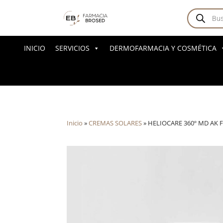
Búsqued
de
producto
INICIO
SERVICIOS
DERMOFARMACIA Y COSMÉTICA
Inicio
»
CREMAS SOLARES
»
HELIOCARE 360º MD AK F