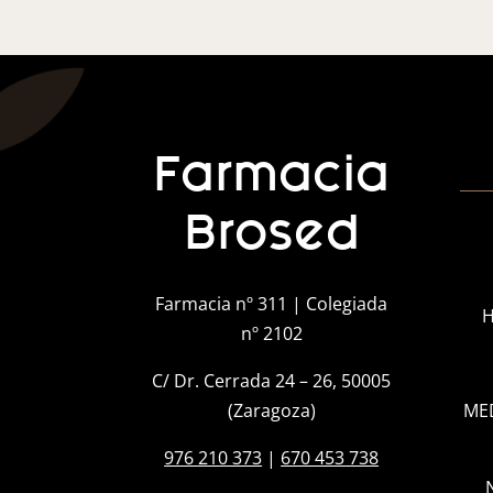
Farmacia
Brosed
Farmacia nº 311 | Colegiada
H
nº 2102
C/ Dr. Cerrada 24 – 26, 50005
(Zaragoza)
ME
976 210 373
|
670 453 738