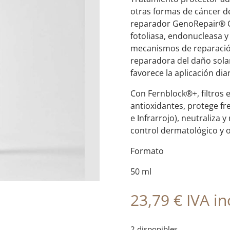
otras formas de cáncer d
reparador GenoRepair® C
fotoliasa, endonucleasa y 
mecanismos de reparación
reparadora del daño sola
favorece la aplicación di
Con Fernblock®+, filtros 
antioxidantes, protege fre
e Infrarrojo), neutraliza 
control dermatológico y o
Formato
50 ml
23,79
€
IVA inc
2 disponibles