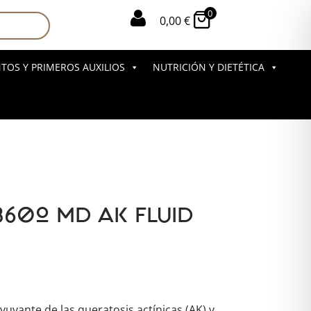
0

0,00
€
OS Y PRIMEROS AUXILIOS
NUTRICIÓN Y DIETÉTICA
360º MD AK FLUID
uvante de las queratosis actínicas (AK) y