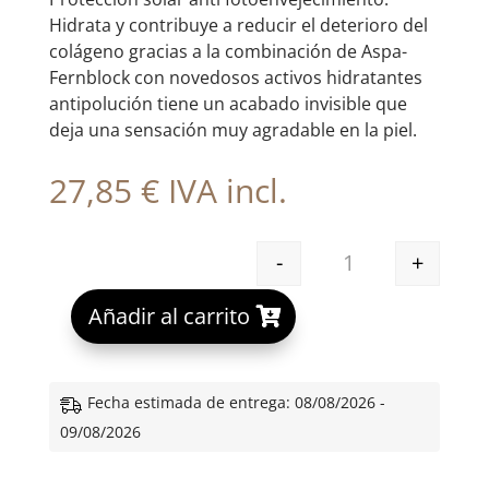
Hidrata y contribuye a reducir el deterioro del
colágeno gracias a la combinación de Aspa-
Fernblock con novedosos activos hidratantes
antipolución tiene un acabado invisible que
deja una sensación muy agradable en la piel.
27,85
€
IVA incl.
-
+
HELIOCARE 360 AG
A
Añadir al carrito
l
t
e
Fecha estimada de entrega: 08/08/2026 -
r
09/08/2026
n
a