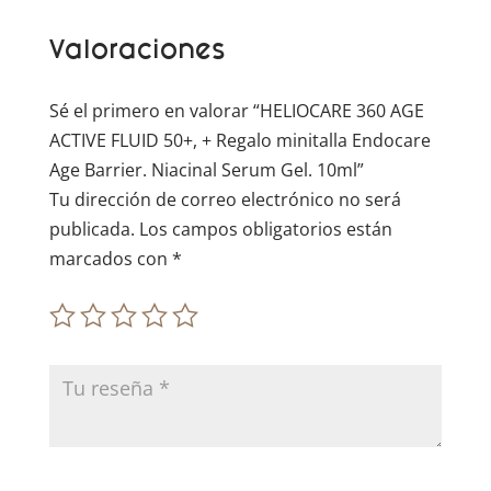
t
Valoraciones
i
v
e
Sé el primero en valorar “HELIOCARE 360 AGE
:
ACTIVE FLUID 50+, + Regalo minitalla Endocare
Age Barrier. Niacinal Serum Gel. 10ml”
Tu dirección de correo electrónico no será
publicada.
Los campos obligatorios están
marcados con
*