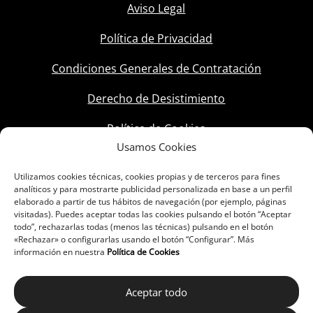
Aviso Legal
Política de Privacidad
Condiciones Generales de Contratación
Derecho de Desistimiento
Política de Cookies
Usamos Cookies
Utilizamos cookies técnicas, cookies propias y de terceros para fines
analíticos y para mostrarte publicidad personalizada en base a un perfil
elaborado a partir de tus hábitos de navegación (por ejemplo, páginas
visitadas). Puedes aceptar todas las cookies pulsando el botón “Aceptar
todo”, rechazarlas todas (menos las técnicas) pulsando en el botón
«Rechazar» o configurarlas usando el botón “Configurar”. Más
información en nuestra
Política de Cookies
Aceptar todo