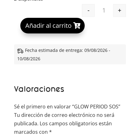
-
+
GLOW PERIOD S
A
Añadir al carrito
l
t
e
Fecha estimada de entrega: 09/08/2026 -
r
10/08/2026
n
a
t
Valoraciones
i
v
e
Sé el primero en valorar “GLOW PERIOD SOS”
:
Tu dirección de correo electrónico no será
publicada.
Los campos obligatorios están
marcados con
*