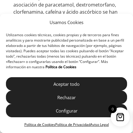
asociación de paracetamol, dextrometorfano,
clorfenamina, cafeína y ácido ascórbico se han
producido los siguientes efectos adversos cuya
Usamos Cookies
frecuencia no se ha podido establecer con
exactitud:
Utilizamos cookies técnicas, cookies propias y de terceros para fines
analíticos y para mostrarte publicidad personalizada en base a un perfil
En raras ocasiones pueden producirse
elaborado a partir de tus hábitos de navegación (por ejemplo, páginas
visitadas). Puedes aceptar todas las cookies pulsando el botón “Aceptar
pesadillas, insomnio, excitación, nerviosismo, e
todo”, rechazarlas todas (menos las técnicas) pulsando en el botón
inquietud (hiperactividad psicomotora), más
«Rechazar» o configurarlas usando el botón “Configurar”. Más
comunes en niños y ancianos. Vértigo e
información en nuestra
Política de Cookies
hipotensión especialmente en los ancianos.
Aceptar todo
Muy raramente, molestias gastrointestinales,
como dolor abdominal, diarrea, náuseas,
Rechazar
vómitos, irritación gastrointestinal e
indigestión (dispepsia), niveles elevados de
0
Configurar
glucosa en sangre, confusión, mareo,
alteraciones visuales, aumento de la
Política de Cookies
Política de Privacidad
Aviso Legal
sensibilidad al sol, sequedad de boca, dolor de