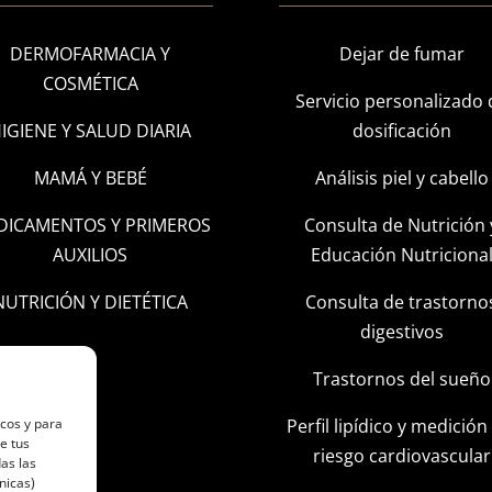
DERMOFARMACIA Y
Dejar de fumar
COSMÉTICA
Servicio personalizado 
IGIENE Y SALUD DIARIA
dosificación
MAMÁ Y BEBÉ
Análisis piel y cabello
DICAMENTOS Y PRIMEROS
Consulta de Nutrición 
AUXILIOS
Educación Nutriciona
NUTRICIÓN Y DIETÉTICA
Consulta de trastorno
digestivos
Trastornos del sueño
Perfil lipídico y medición
icos y para
e tus
riesgo cardiovascular
as las
nicas)