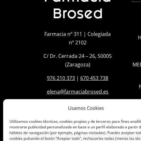
Brosed
Farmacia nº 311 | Colegiada
H
nº 2102
C/ Dr. Cerrada 24 – 26, 50005
(Zaragoza)
ME
976 210 373
|
670 453 738
elena@farmaciabrosed.es
Usamos Cookies
Utilizamos cookies técnicas, cookies propias y de terceros para fines analít
mostrarte publicidad personalizada en base a un perfil elaborado a partir d
hábitos de navegación (por ejemplo, páginas visitadas). Puedes aceptar tod
cookies pulsando el botón “Aceptar todo”, rechazarlas todas (menos las téc