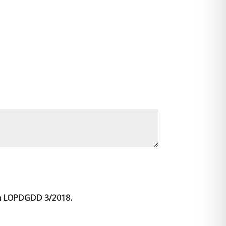
a
t
i
v
*
e
:
 la LOPDGDD 3/2018.