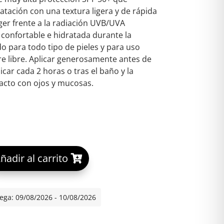
tación con una textura ligera y de rápida
ger frente a la radiación UVB/UVA
 confortable e hidratada durante la
o para todo tipo de pieles y para uso
ire libre. Aplicar generosamente antes de
licar cada 2 horas o tras el baño y la
tacto con ojos y mucosas.
A
ñadir al carrito
ISDIN SPF-50+ GEL-CREMA 100 ML cantidad
l
t
e
ega: 09/08/2026 - 10/08/2026
r
n