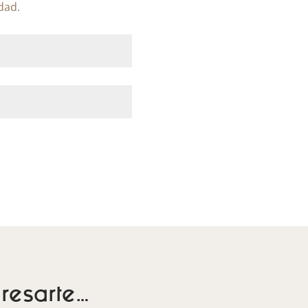
idad.
resarte…