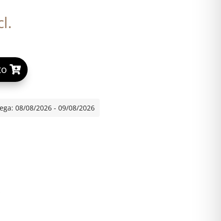
l.
A
to
l
t
e
ega: 08/08/2026 - 09/08/2026
r
n
a
t
i
v
*
e
: