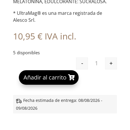
MELATONINA, EDULCORANTE: SUCRALOSA.
* UltraMag® es una marca registrada de
Alesco Srl.
10,95
€
IVA incl.
5 disponibles
-
+
EB VALEROCOMP
A
Añadir al carrito
l
t
e
Fecha estimada de entrega: 08/08/2026 -
r
09/08/2026
n
a
t