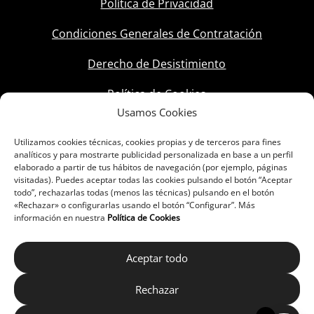
Política de Privacidad
Condiciones Generales de Contratación
Derecho de Desistimiento
Política de Cookies
Usamos Cookies
Utilizamos cookies técnicas, cookies propias y de terceros para fines
analíticos y para mostrarte publicidad personalizada en base a un perfil
elaborado a partir de tus hábitos de navegación (por ejemplo, páginas
visitadas). Puedes aceptar todas las cookies pulsando el botón “Aceptar
todo”, rechazarlas todas (menos las técnicas) pulsando en el botón
«Rechazar» o configurarlas usando el botón “Configurar”. Más
información en nuestra
Política de Cookies
Aceptar todo
Rechazar