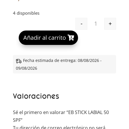
4 disponibles
-
+
EB STICK LABIA
A
Añadir al carrito
l
t
e
Fecha estimada de entrega: 08/08/2026 -
r
09/08/2026
n
a
t
Valoraciones
i
v
e
Sé el primero en valorar “EB STICK LABIAL 50
:
SPF”
Tu dirección de correo electrónico no será