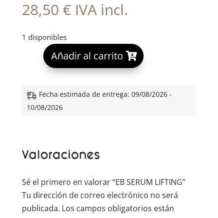
28,50
€
IVA incl.
1 disponibles
A
Añadir al carrito
l
t
e
Fecha estimada de entrega: 09/08/2026 -
r
10/08/2026
n
a
t
Valoraciones
i
v
e
Sé el primero en valorar “EB SERUM LIFTING”
:
Tu dirección de correo electrónico no será
publicada.
Los campos obligatorios están