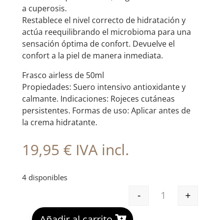
a cuperosis.
Restablece el nivel correcto de hidratación y
actúa reequilibrando el microbioma para una
sensación óptima de confort. Devuelve el
confort a la piel de manera inmediata.
Frasco airless de 50ml
Propiedades: Suero intensivo antioxidante y
calmante. Indicaciones: Rojeces cutáneas
persistentes. Formas de uso: Aplicar antes de
la crema hidratante.
19,95
€
IVA incl.
4 disponibles
-
+
EB SERUM BIOM
A
Añadir al carrito