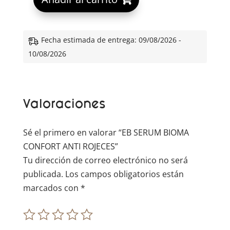
l
t
e
Fecha estimada de entrega: 09/08/2026 -
r
10/08/2026
n
a
t
Valoraciones
i
v
e
Sé el primero en valorar “EB SERUM BIOMA
:
CONFORT ANTI ROJECES”
Tu dirección de correo electrónico no será
publicada.
Los campos obligatorios están
marcados con
*