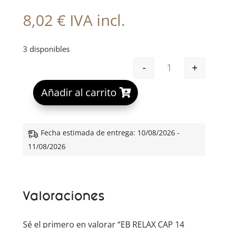
8,02
€
IVA incl.
3 disponibles
-
+
EB RELAX CAP 1
A
Añadir al carrito
l
t
e
Fecha estimada de entrega: 10/08/2026 -
r
11/08/2026
n
a
t
Valoraciones
i
v
e
Sé el primero en valorar “EB RELAX CAP 14