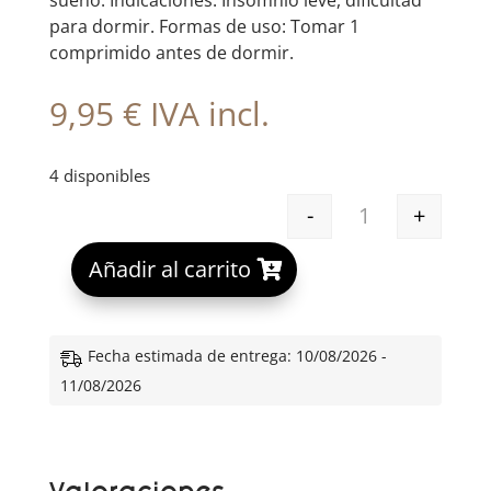
sueño. Indicaciones: Insomnio leve, dificultad
para dormir. Formas de uso: Tomar 1
comprimido antes de dormir.
9,95
€
IVA incl.
4 disponibles
-
+
EB MELATONINA
A
Añadir al carrito
l
t
e
Fecha estimada de entrega: 10/08/2026 -
r
11/08/2026
n
a
t