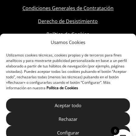
Condiciones Generales de Contratación
Derecho de Desistimiento
Política de Cookies
Usamos Cookies
Utilizamos cookies técnicas, cookies propias y de terceros para fines
analíticos y para mostrarte publicidad personalizada en base a un perfil
elaborado a partir de tus hábitos de navegación (por ejemplo, páginas
visitadas). Puedes aceptar todas las cookies pulsando el botón “Aceptar
todo”, rechazarlas todas (menos las técnicas) pulsando en el botón
«Rechazar» o configurarlas usando el botón “Configurar”. Más
información en nuestra
Política de Cookies
Aceptar todo
Rechazar
0
Configurar