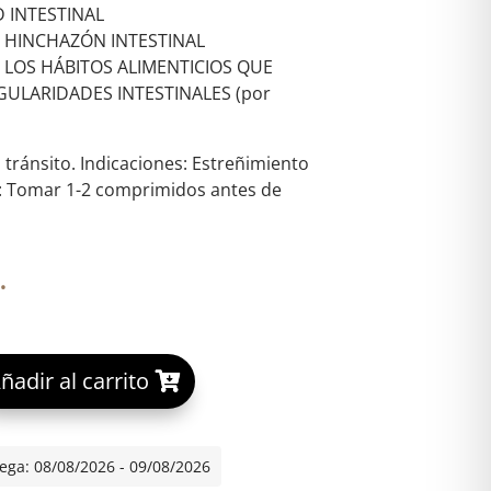
 INTESTINAL
 HINCHAZÓN INTESTINAL
 LOS HÁBITOS ALIMENTICIOS QUE
ULARIDADES INTESTINALES (por
tránsito. Indicaciones: Estreñimiento
: Tomar 1-2 comprimidos antes de
.
A
ñadir al carrito
 50 COMP cantidad
l
t
e
ega: 08/08/2026 - 09/08/2026
r