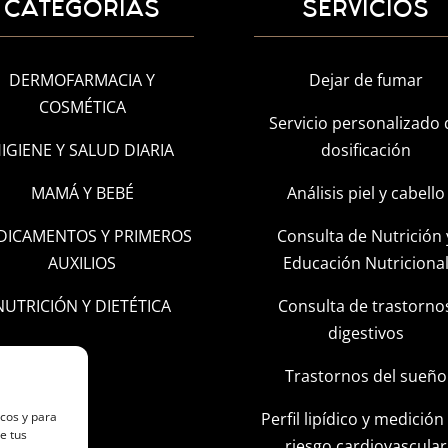
CATEGORÍAS
SERVICIOS
DERMOFARMACIA Y
Dejar de fumar
COSMÉTICA
Servicio personalizado 
IGIENE Y SALUD DIARIA
dosificación
MAMÁ Y BEBÉ
Análisis piel y cabello
DICAMENTOS Y PRIMEROS
Consulta de Nutrición 
AUXILIOS
Educación Nutriciona
NUTRICIÓN Y DIETÉTICA
Consulta de trastorno
digestivos
Trastornos del sueño
Perfil lipídico y medición
icos y para
e tus
riesgo cardiovascular