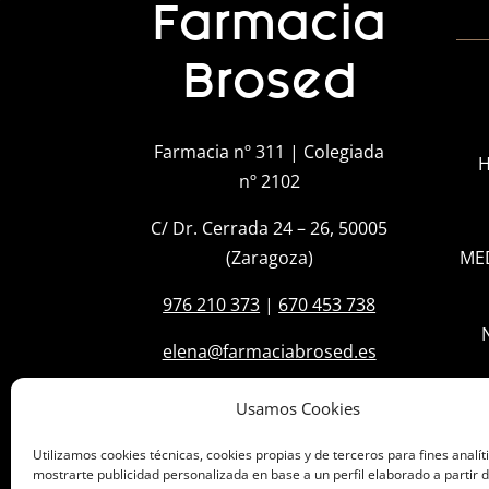
Farmacia
Brosed
Farmacia nº 311 | Colegiada
H
nº 2102
C/ Dr. Cerrada 24 – 26, 50005
(Zaragoza)
ME
976 210 373
|
670 453 738
elena@farmaciabrosed.es
Usamos Cookies
Utilizamos cookies técnicas, cookies propias y de terceros para fines analít
mostrarte publicidad personalizada en base a un perfil elaborado a partir d