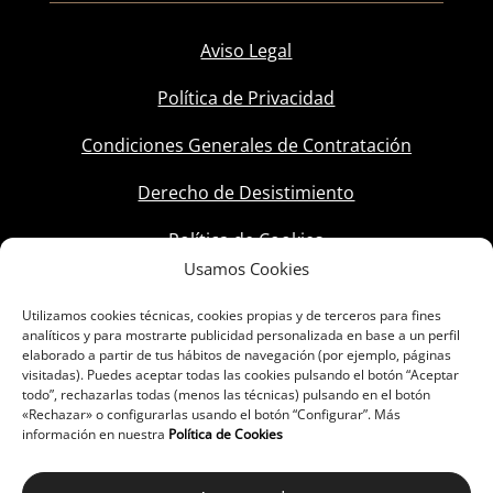
Aviso Legal
Política de Privacidad
Condiciones Generales de Contratación
Derecho de Desistimiento
Política de Cookies
Usamos Cookies
Utilizamos cookies técnicas, cookies propias y de terceros para fines
analíticos y para mostrarte publicidad personalizada en base a un perfil
elaborado a partir de tus hábitos de navegación (por ejemplo, páginas
visitadas). Puedes aceptar todas las cookies pulsando el botón “Aceptar
todo”, rechazarlas todas (menos las técnicas) pulsando en el botón
«Rechazar» o configurarlas usando el botón “Configurar”. Más
información en nuestra
Política de Cookies