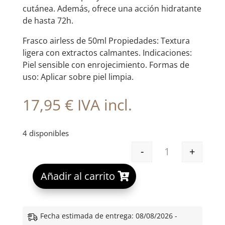
cutánea. Además, ofrece una acción hidratante
de hasta 72h.
Frasco airless de 50ml Propiedades: Textura
ligera con extractos calmantes. Indicaciones:
Piel sensible con enrojecimiento. Formas de
uso: Aplicar sobre piel limpia.
17,95
€
IVA incl.
4 disponibles
-
+
EB FLUIDO BIO
A
Añadir al carrito
l
t
e
Fecha estimada de entrega: 08/08/2026 -
r