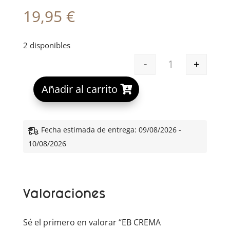
19,95
€
2 disponibles
-
+
EB CREMA CONT
A
Añadir al carrito
l
t
e
Fecha estimada de entrega: 09/08/2026 -
r
10/08/2026
n
a
t
Valoraciones
i
v
e
Sé el primero en valorar “EB CREMA