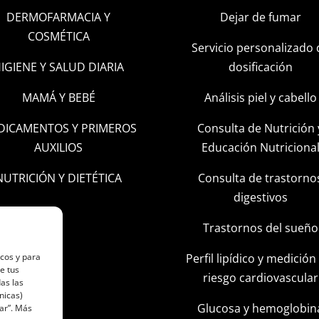
DERMOFARMACIA Y
Dejar de fumar
COSMÉTICA
Servicio personalizado 
IGIENE Y SALUD DIARIA
dosificación
MAMÁ Y BEBÉ
Análisis piel y cabello
DICAMENTOS Y PRIMEROS
Consulta de Nutrición 
AUXILIOS
Educación Nutriciona
NUTRICIÓN Y DIETÉTICA
Consulta de trastorno
digestivos
Trastornos del sueño
Perfil lipídico y medición
icos y para
e tus
riesgo cardiovascular
as las
nicas)
Glucosa y hemoglobin
ar”. Más