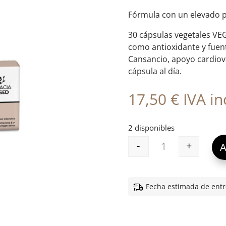
Fórmula con un elevado p
30 cápsulas vegetales V
como antioxidante y fuent
Cansancio, apoyo cardiov
cápsula al día.
17,50
€
IVA inc
2 disponibles
-
+
A
EB COENZIMA Q1
Fecha estimada de entr