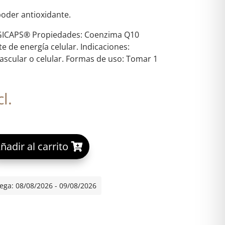
oder antioxidante.
EGICAPS® Propiedades: Coenzima Q10
e de energía celular. Indicaciones:
ascular o celular. Formas de uso: Tomar 1
l.
A
ñadir al carrito
0 E30 CAP cantidad
l
t
e
ega: 08/08/2026 - 09/08/2026
r
n
a