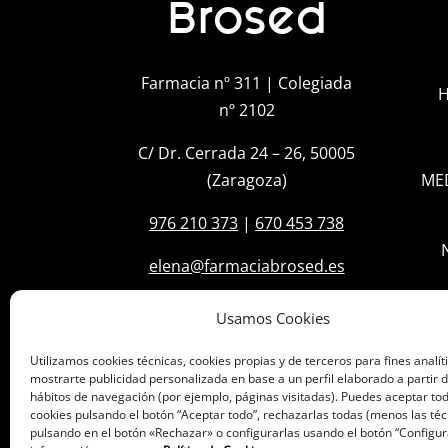
Brosed
Farmacia nº 311 | Colegiada
H
nº 2102
C/ Dr. Cerrada 24 – 26, 50005
(Zaragoza)
ME
976 210 373
|
670 453 738
elena@farmaciabrosed.es
Usamos Cookies
Utilizamos cookies técnicas, cookies propias y de terceros para fines analít
mostrarte publicidad personalizada en base a un perfil elaborado a partir d
hábitos de navegación (por ejemplo, páginas visitadas). Puedes aceptar tod
cookies pulsando el botón “Aceptar todo”, rechazarlas todas (menos las téc
pulsando en el botón «Rechazar» o configurarlas usando el botón “Configur