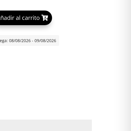
A
ñadir al carrito
20 VIALES (FACIAL) cantidad
l
t
e
ega: 08/08/2026 - 09/08/2026
r
n
a
t
i
v
*
e
: