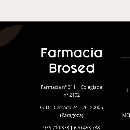
Farmacia
Brosed
Farmacia nº 311 | Colegiada
H
nº 2102
C/ Dr. Cerrada 24 – 26, 50005
(Zaragoza)
ME
976 210 373
|
670 453 738