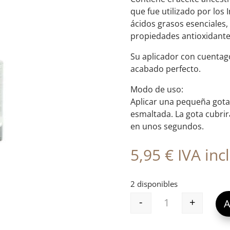
que fue utilizado por los 
ácidos grasos esenciales
propiedades antioxidante
Su aplicador con cuentago
acabado perfecto.
Modo de uso:
Aplicar una pequeña gota 
esmaltada. La gota cubrirá
en unos segundos.
5,95
€
IVA incl
2 disponibles
-
+
A
DROP DRY MIA C