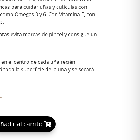
Incas para cuidar uñas y cutículas con
, como Omegas 3 y 6. Con Vitamina E, con
s.
tas evita marcas de pincel y consigue un
en el centro de cada uña recién
 toda la superficie de la uña y se secará
.
A
ñadir al carrito
OSMETICS SECADO RAPIDO DE UÑAS cantidad
l
t