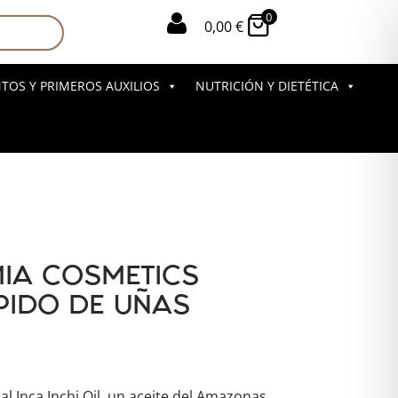
0

0,00
€
OS Y PRIMEROS AUXILIOS
NUTRICIÓN Y DIETÉTICA
IA COSMETICS
IDO DE UÑAS
al Inca Inchi Oil, un aceite del Amazonas