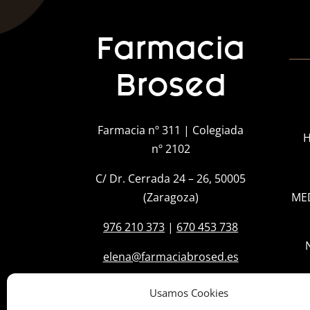
Farmacia
Brosed
Farmacia nº 311 | Colegiada
H
nº 2102
C/ Dr. Cerrada 24 – 26, 50005
(Zaragoza)
ME
976 210 373
|
670 453 738
elena@farmaciabrosed.es
Usamos Cookies