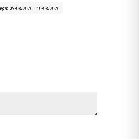
e
ega: 09/08/2026 - 10/08/2026
r
n
a
t
i
v
*
e
: