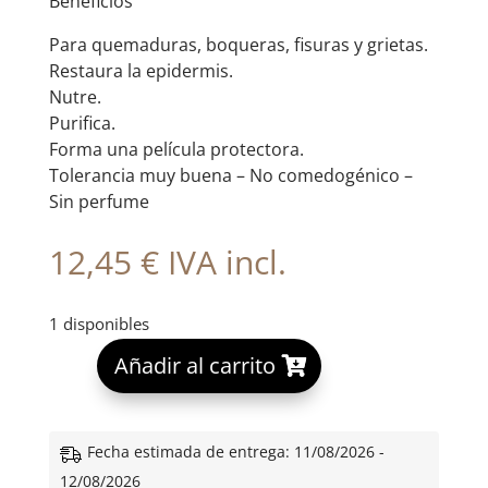
Beneficios
Para quemaduras, boqueras, fisuras y grietas.
Restaura la epidermis.
Nutre.
Purifica.
Forma una película protectora.
Tolerancia muy buena – No comedogénico –
Sin perfume
12,45
€
IVA incl.
1 disponibles
A
Añadir al carrito
l
t
e
Fecha estimada de entrega: 11/08/2026 -
r
12/08/2026