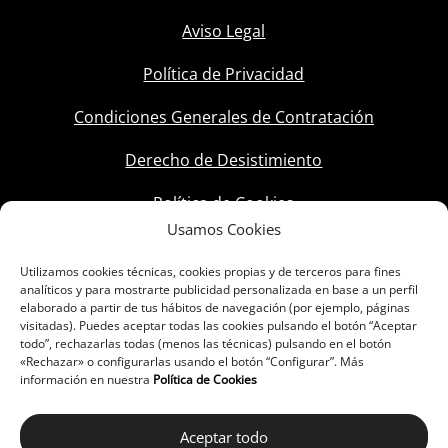
Aviso Legal
Política de Privacidad
Condiciones Generales de Contratación
Derecho de Desistimiento
Política de Cookies
Usamos Cookies
Utilizamos cookies técnicas, cookies propias y de terceros para fines
analíticos y para mostrarte publicidad personalizada en base a un perfil
elaborado a partir de tus hábitos de navegación (por ejemplo, páginas
visitadas). Puedes aceptar todas las cookies pulsando el botón “Aceptar
todo”, rechazarlas todas (menos las técnicas) pulsando en el botón
«Rechazar» o configurarlas usando el botón “Configurar”. Más
información en nuestra
Política de Cookies
Aceptar todo