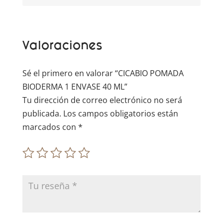
n
a
t
Valoraciones
i
v
e
Sé el primero en valorar “CICABIO POMADA
:
BIODERMA 1 ENVASE 40 ML”
Tu dirección de correo electrónico no será
publicada.
Los campos obligatorios están
marcados con
*