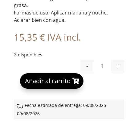
grasa.
Formas de uso: Aplicar mañana y noche.
Aclarar bien con agua.
15,35
€
IVA incl.
2 disponibles
-
+
CERAVE GEL LI
A
Añadir al carrito
l
t
e
Fecha estimada de entrega: 08/08/2026 -
r
09/08/2026
n
a
t