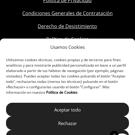
Política de Privacidad
Condiciones Generales de Contratación
Derecho de Desistimiento
Política de Cookies
Usamos Cookies
Utilizamos cookies técnicas, cookies propias y de terceros para fines
analíticos y para mostrarte publicidad personalizada en base a un perfil
elaborado a partir de tus hábitos de navegación (por ejemplo, páginas
visitadas). Puedes aceptar todas las cookies pulsando el botón “Aceptar
todo”, rechazarlas todas (menos las técnicas) pulsando en el botón
«Rechazar» o configurarlas usando el botón “Configurar”. Más
información en nuestra
Política de Cookies
Aceptar todo
Rechazar