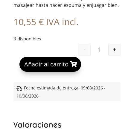
masajear hasta hacer espuma y enjuagar bien.
10,55
€
IVA incl.
3 disponibles
-
+
CERAVE GEL LI
A
Añadir al carrito
l
t
e
Fecha estimada de entrega: 09/08/2026 -
r
10/08/2026
n
a
t
Valoraciones
i
v