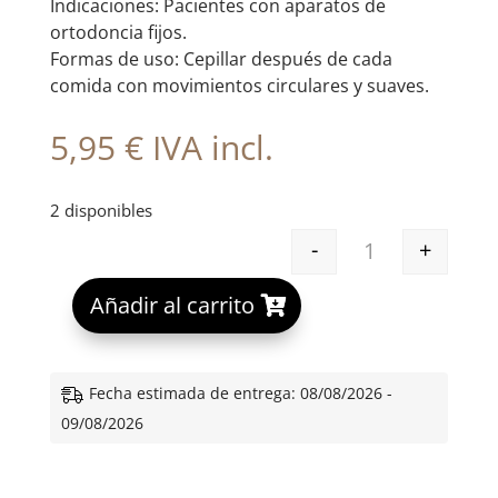
Indicaciones: Pacientes con aparatos de
ortodoncia fijos.
Formas de uso: Cepillar después de cada
comida con movimientos circulares y suaves.
5,95
€
IVA incl.
2 disponibles
-
+
CEPILLO VITIS
A
Añadir al carrito
l
t
e
Fecha estimada de entrega: 08/08/2026 -
r
09/08/2026
n
a