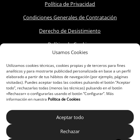
Política de Privacidad
Condiciones Generales de Contratación
Derecho de Desistimiento
Política de Cookies
Usamos Cookies
Utilizamos cookies técnicas, cookies propias y de terceros para fines
analíticos y para mostrarte publicidad personalizada en base a un perfil
elaborado a partir de tus hábitos de navegación (por ejemplo, páginas
visitadas). Puedes aceptar todas las cookies pulsando el botón “Aceptar
todo”, rechazarlas todas (menos las técnicas) pulsando en el botón
«Rechazar» o configurarlas usando el botón “Configurar”. Más
información en nuestra
Política de Cookies
Aceptar todo
Rechazar