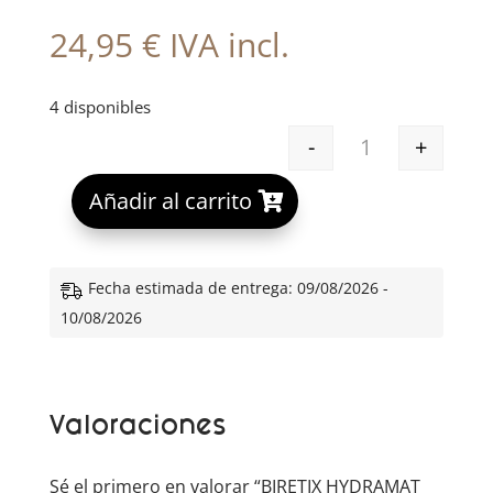
24,95
€
IVA incl.
4 disponibles
-
+
BIRETIX HYDRA
A
Añadir al carrito
l
t
e
Fecha estimada de entrega: 09/08/2026 -
r
10/08/2026
n
a
t
Valoraciones
i
v
e
Sé el primero en valorar “BIRETIX HYDRAMAT