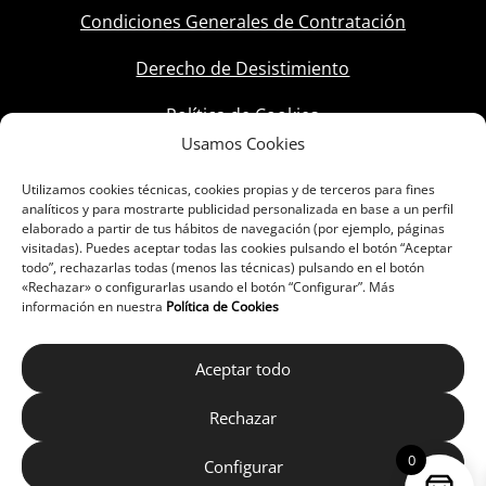
Condiciones Generales de Contratación
Derecho de Desistimiento
Política de Cookies
Usamos Cookies
Utilizamos cookies técnicas, cookies propias y de terceros para fines
analíticos y para mostrarte publicidad personalizada en base a un perfil
elaborado a partir de tus hábitos de navegación (por ejemplo, páginas
visitadas). Puedes aceptar todas las cookies pulsando el botón “Aceptar
todo”, rechazarlas todas (menos las técnicas) pulsando en el botón
«Rechazar» o configurarlas usando el botón “Configurar”. Más
información en nuestra
Política de Cookies
Aceptar todo
Rechazar
0
Configurar