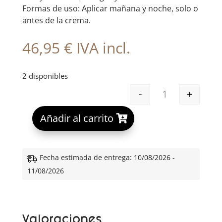
Formas de uso: Aplicar mañana y noche, solo o
antes de la crema.
46,95
€
IVA incl.
2 disponibles
-
+
AVÈNE DERMABS
A
Añadir al carrito
l
t
e
Fecha estimada de entrega: 10/08/2026 -
r
11/08/2026
n
a
t
Valoraciones
i