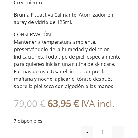
Crecimiento.
Bruma Fitoactiva Calmante. Atomizador en
spray de vidrio de 125ml.
CONSERVACIÓN
Mantener a temperatura ambiente,
preservándolo de la humedad y del calor
Indicaciones: Todo tipo de piel, especialmente
para quienes inician una rutina de skincare.
Formas de uso: Usar el limpiador por la
mañana y noche; aplicar el tónico después
sobre la piel seca con algodón o las manos.
El
El
79,00
€
63,95
€
IVA incl.
precio
precio
original
actual
7 disponibles
era:
es:
-
+
79,00 €.
63,95 €.
ARTURO PACK IN