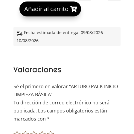
A
Añadir al carrito
l
t
e
Fecha estimada de entrega: 09/08/2026 -
r
10/08/2026
n
a
t
Valoraciones
i
v
e
Sé el primero en valorar “ARTURO PACK INICIO
:
LIMPIEZA BÁSICA”
Tu dirección de correo electrónico no será
publicada.
Los campos obligatorios están
marcados con
*