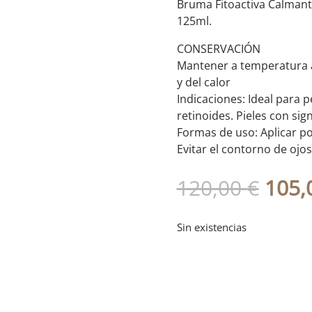
Bruma Fitoactiva Calmant
125ml.
CONSERVACIÓN
Mantener a temperatura 
y del calor
Indicaciones: Ideal para
retinoides. Pieles con si
Formas de uso: Aplicar po
Evitar el contorno de oj
El
120,00
€
105,
prec
origi
Sin existencias
era:
120,