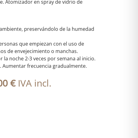
e. Atomizador en spray de vidrio de
ambiente, preservándolo de la humedad
 personas que empiezan con el uso de
gnos de envejecimiento o manchas.
r la noche 2-3 veces por semana al inicio.
os. Aumentar frecuencia gradualmente.
El
00
€
IVA incl.
io
precio
nal
actual
es:
00 €.
105,00 €.