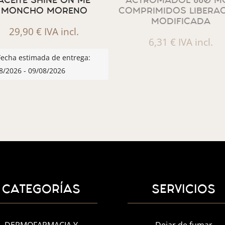
ACEITE SHINE ON ME
ACTROMADOL 660 MG
MONCHO MORENO
COMPRIMIDOS LIBERA
MODIFICADA
29,90
€
IVA incl.
6,31
€
IVA incl.
Fecha estimada de entrega:
8/2026 - 09/08/2026
CATEGORÍAS
SERVICIOS
DERMOFARMACIA Y
Dejar de fumar