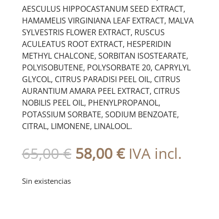
AESCULUS HIPPOCASTANUM SEED EXTRACT,
HAMAMELIS VIRGINIANA LEAF EXTRACT, MALVA
SYLVESTRIS FLOWER EXTRACT, RUSCUS
ACULEATUS ROOT EXTRACT, HESPERIDIN
METHYL CHALCONE, SORBITAN ISOSTEARATE,
POLYISOBUTENE, POLYSORBATE 20, CAPRYLYL
GLYCOL, CITRUS PARADISI PEEL OIL, CITRUS
AURANTIUM AMARA PEEL EXTRACT, CITRUS
NOBILIS PEEL OIL, PHENYLPROPANOL,
POTASSIUM SORBATE, SODIUM BENZOATE,
CITRAL, LIMONENE, LINALOOL.
El
El
65,00
€
58,00
€
IVA incl.
precio
precio
original
actual
Sin existencias
era:
es:
65,00 €.
58,00 €.