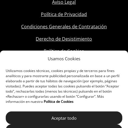
Aviso Legal
Política de Privacidad
Condiciones Generales de Contratación
Derecho de Desistimiento
Política de Cookies
Usamos Cookies
Utilizamos cookies técnicas, cookies propias y de terceros para fines
analíticos y para mostrarte publicidad personalizada en base a un perfil
elaborado a partir de tus hábitos de navegación (por ejemplo, páginas
visitadas). Puedes aceptar todas las cookies pulsando el botón “Aceptar
todo”, rechazarlas todas (menos las técnicas) pulsando en el botón
«Rechazar» o configurarlas usando el botón “Configurar”. Más
información en nuestra
Política de Cookies
Aceptar todo