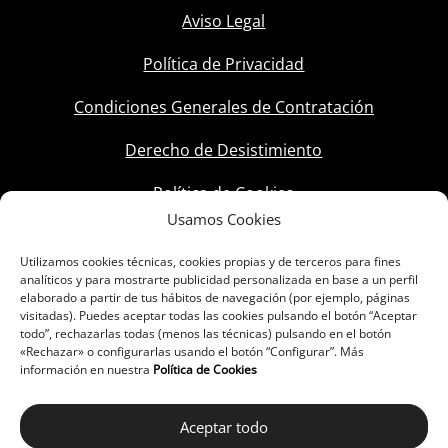
Aviso Legal
Política de Privacidad
Condiciones Generales de Contratación
Derecho de Desistimiento
Política de Cookies
Usamos Cookies
Utilizamos cookies técnicas, cookies propias y de terceros para fines
analíticos y para mostrarte publicidad personalizada en base a un perfil
elaborado a partir de tus hábitos de navegación (por ejemplo, páginas
visitadas). Puedes aceptar todas las cookies pulsando el botón “Aceptar
todo”, rechazarlas todas (menos las técnicas) pulsando en el botón
«Rechazar» o configurarlas usando el botón “Configurar”. Más
información en nuestra
Política de Cookies
Aceptar todo