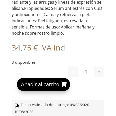
radiante y las arrugas y líneas de expresión se
alisan.Propiedades: Sérum antiestrés con CBD
y antioxidantes. Calma y refuerza la piel.
Indicaciones: Piel fatigada, estresada o
sensible. Formas de uso: Aplicar mañana y
noche sobre rostro limpio.
34,75
€
IVA incl.
3 disponibles
-
+
AMPOULE RESIS
A
Añadir al carrito
l
t
e
Fecha estimada de entrega: 09/08/2026 -
r
10/08/2026