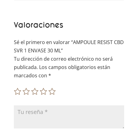
n
a
t
Valoraciones
i
v
e
Sé el primero en valorar “AMPOULE RESIST CBD
:
SVR 1 ENVASE 30 ML”
Tu dirección de correo electrónico no será
publicada.
Los campos obligatorios están
marcados con
*