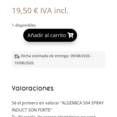
19,50
€
IVA incl.
1 disponibles
A
Añadir al carrito
l
t
e
Fecha estimada de entrega: 09/08/2026 -
r
10/08/2026
n
a
t
Valoraciones
i
v
e
Sé el primero en valorar “ALGEMICA S04 SPRAY
:
INDUCT SON FORTE”