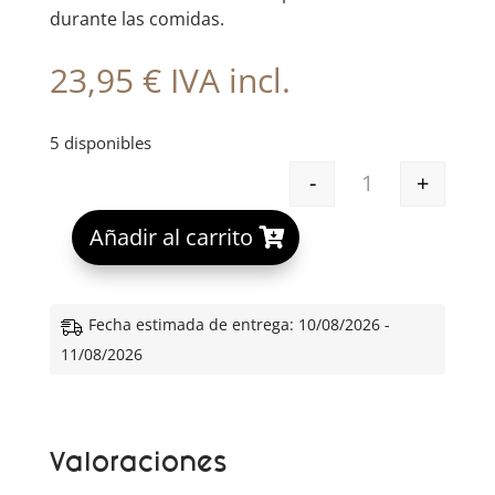
durante las comidas.
23,95
€
IVA incl.
5 disponibles
-
+
ALGEMICA N23 
A
Añadir al carrito
l
t
e
Fecha estimada de entrega: 10/08/2026 -
r
11/08/2026
n
a
t
Valoraciones
i
v