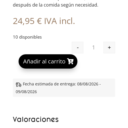
después de la comida según necesidad.
24,95
€
IVA incl.
10 disponibles
-
+
ALGEMICA D85 C
A
Añadir al carrito
l
t
e
Fecha estimada de entrega: 08/08/2026 -
r
09/08/2026
n
a
t
Valoraciones
i
v