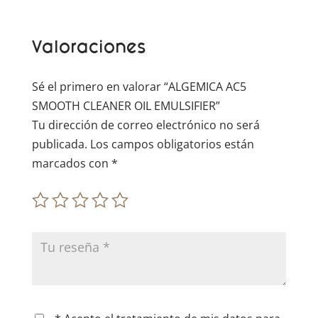
a
t
Valoraciones
i
v
e
Sé el primero en valorar “ALGEMICA AC5
:
SMOOTH CLEANER OIL EMULSIFIER”
Tu dirección de correo electrónico no será
publicada.
Los campos obligatorios están
marcados con
*