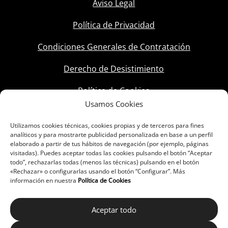
Aviso Legal
Política de Privacidad
Condiciones Generales de Contratación
Derecho de Desistimiento
Política de Cookies
Usamos Cookies
Utilizamos cookies técnicas, cookies propias y de terceros para fines
analíticos y para mostrarte publicidad personalizada en base a un perfil
elaborado a partir de tus hábitos de navegación (por ejemplo, páginas
visitadas). Puedes aceptar todas las cookies pulsando el botón “Aceptar
todo”, rechazarlas todas (menos las técnicas) pulsando en el botón
«Rechazar» o configurarlas usando el botón “Configurar”. Más
información en nuestra
Política de Cookies
Aceptar todo