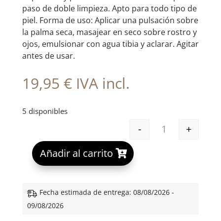
paso de doble limpieza. Apto para todo tipo de
piel. Forma de uso: Aplicar una pulsación sobre
la palma seca, masajear en seco sobre rostro y
ojos, emulsionar con agua tibia y aclarar. Agitar
antes de usar.
19,95
€
IVA incl.
5 disponibles
-
+
ALGEMICA AC5 
A
Añadir al carrito
l
t
e
Fecha estimada de entrega: 08/08/2026 -
r
09/08/2026
n