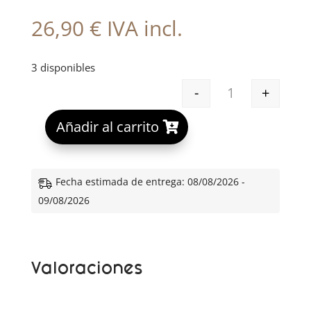
26,90
€
IVA incl.
3 disponibles
-
+
GH MASCARILLA 
A
Añadir al carrito
l
t
e
Fecha estimada de entrega: 08/08/2026 -
r
09/08/2026
n
a
t
Valoraciones
i
v
e