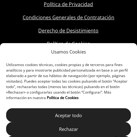
Política de Privacidad
Condiciones Generales de Contratación
Derecho de Desistimiento
Política de Cookies
Usamos Cookies
Utilizamos cookies técnicas, cookies propias y de terceros para fines
analíticos y para mostrarte publicidad personalizada en base a un perfil
elaborado a partir de tus hábitos de navegación (por ejemplo, páginas
visitadas). Puedes aceptar todas las cookies pulsando el botón “Aceptar
todo”, rechazarlas todas (menos las técnicas) pulsando en el botón
«Rechazar» o configurarlas usando el botón “Configurar”. Más
información en nuestra
Política de Cookies
Aceptar todo
Rechazar