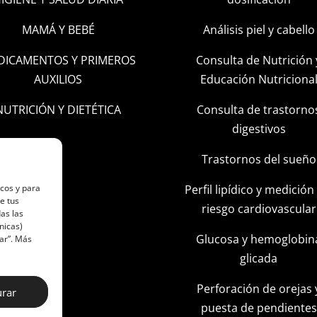
MAMÁ Y BEBÉ
Análisis piel y cabello
DICAMENTOS Y PRIMEROS
Consulta de Nutrición 
AUXILIOS
Educación Nutriciona
NUTRICIÓN Y DIETÉTICA
Consulta de trastorno
digestivos
Trastornos del sueño
Perfil lipídico y medición
icos y para
e tus
riesgo cardiovascular
as las
nicas)
Glucosa y hemoglobin
ar”. Más
glicada
Perforación de orejas 
urar
puesta de pendientes