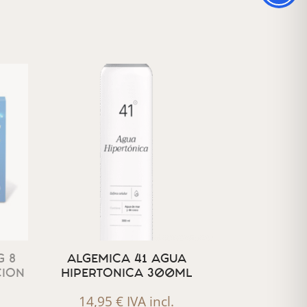
 8
ALGEMICA 41 AGUA
CION
HIPERTONICA 300ML
14,95
€
IVA incl.