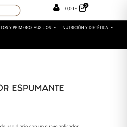
0

0,00
€
OS Y PRIMEROS AUXILIOS
NUTRICIÓN Y DIETÉTICA
OR ESPUMANTE
de uso diario con un suave aplicador