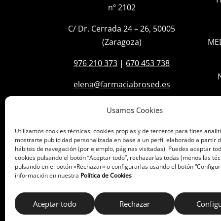
nº 2102
C/ Dr. Cerrada 24 – 26, 50005
(Zaragoza)
ME
976 210 373
|
670 453 738
elena@farmaciabrosed.es
Usamos Cookies
Utilizamos cookies técnicas, cookies propias y de terceros para fines analít
mostrarte publicidad personalizada en base a un perfil elaborado a partir d
hábitos de navegación (por ejemplo, páginas visitadas). Puedes aceptar tod
cookies pulsando el botón “Aceptar todo”, rechazarlas todas (menos las téc
pulsando en el botón «Rechazar» o configurarlas usando el botón “Configur
información en nuestra
Política de Cookies
Aceptar todo
Rechazar
Config