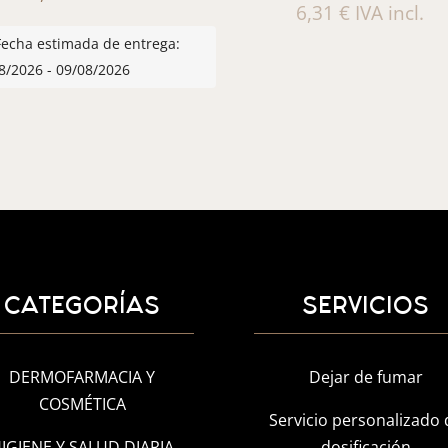
6,31
€
IVA incl.
Fecha estimada de entrega:
8/2026 - 09/08/2026
CATEGORÍAS
SERVICIOS
DERMOFARMACIA Y
Dejar de fumar
COSMÉTICA
Servicio personalizado 
IGIENE Y SALUD DIARIA
dosificación