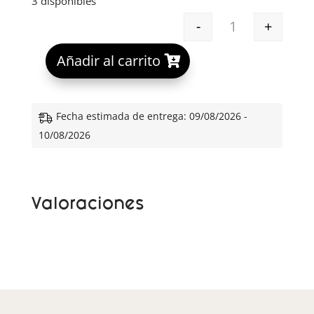
3 disponibles
-
+
GH KIRE EMULS
A
Añadir al carrito
l
t
e
Fecha estimada de entrega: 09/08/2026 -
r
10/08/2026
n
a
t
Valoraciones
i
v
e
: