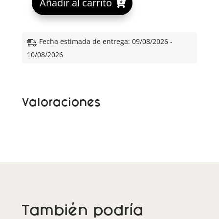
Añadir al carrito
l
t
e
Fecha estimada de entrega: 09/08/2026 -
r
10/08/2026
n
a
t
Valoraciones
i
v
e
:
También podría