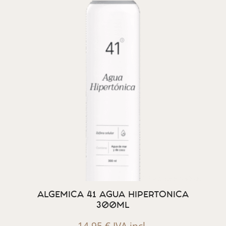
ALGEMICA 41 AGUA HIPERTONICA
300ML
14,95
€
IVA incl.