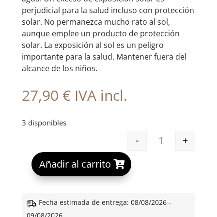
perjudicial para la salud incluso con protección
solar. No permanezca mucho rato al sol,
aunque emplee un producto de protección
solar. La exposición al sol es un peligro
importante para la salud. Mantener fuera del
alcance de los niños.
27,90
€
IVA incl.
3 disponibles
-
+
GH FACTOR FOT
A
Añadir al carrito
l
t
e
Fecha estimada de entrega: 08/08/2026 -
r
09/08/2026