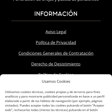
INFORMACIÓN
Aviso Legal
Política de Privacidad
Condiciones Generales de Contratación
Derecho de Desistimiento
Política de Cookies
Usamos Cookies
Utilizamos cookies técnicas, cookies propias y de terceros para fines
analíticos y para mostrarte publicidad personalizada en base a un perfil
elaborado a partir de tus hábitos de navegación (por ejemplo, páginas
visitadas). Puedes aceptar todas las cookies pulsando el botón “Aceptar
todo”, rechazarlas todas (menos las técnicas) pulsando en el botón