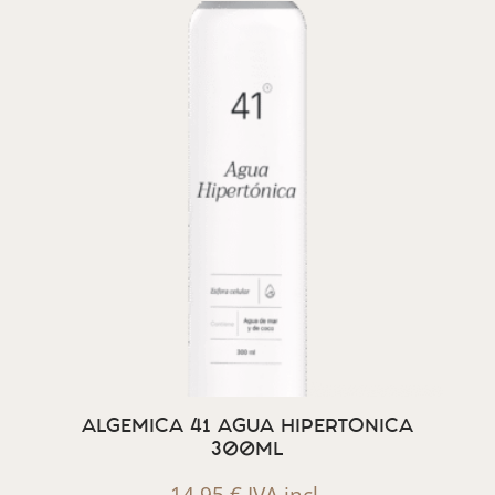
ALGEMICA 41 AGUA HIPERTONICA
300ML
14,95
€
IVA incl.