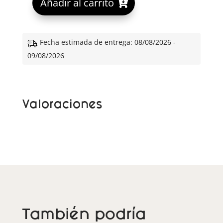
Añadir al carrito
l
t
e
Fecha estimada de entrega: 08/08/2026 -
r
09/08/2026
n
a
t
Valoraciones
i
v
e
:
También podría