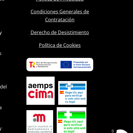
Condiciones Generales de
Contratación
y
Derecho de Desistimiento
l
Política de Cookies
s
 del
a
y
0