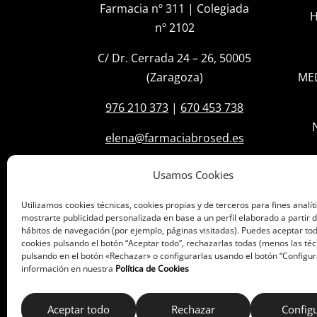
Farmacia nº 311 | Colegiada
H
nº 2102
C/ Dr. Cerrada 24 – 26, 50005
(Zaragoza)
ME
976 210 373
|
670 453 738
elena@farmaciabrosed.es
Usamos Cookies
Utilizamos cookies técnicas, cookies propias y de terceros para fines analít
mostrarte publicidad personalizada en base a un perfil elaborado a partir d
hábitos de navegación (por ejemplo, páginas visitadas). Puedes aceptar tod
cookies pulsando el botón “Aceptar todo”, rechazarlas todas (menos las téc
pulsando en el botón «Rechazar» o configurarlas usando el botón “Configur
información en nuestra
Política de Cookies
Aceptar todo
Rechazar
Config