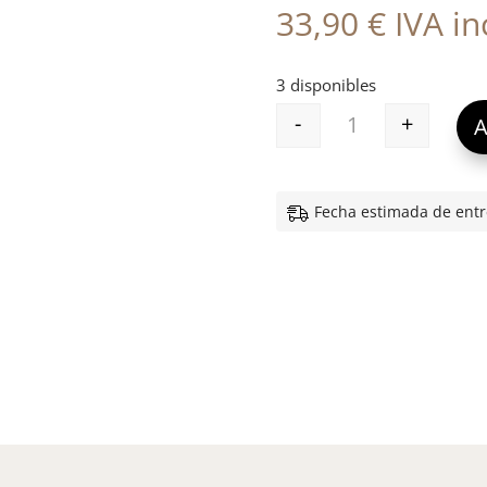
33,90
€
IVA inc
3 disponibles
-
+
A
GH 5 AZELAIC -S
Fecha estimada de entr