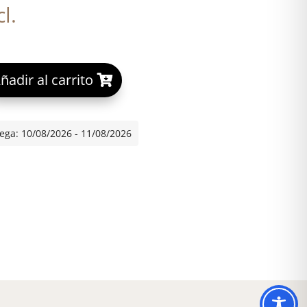
l.
A
ñadir al carrito
 LOCIÓN EXFOLIANTE DIARIA cantidad
l
t
e
ega: 10/08/2026 - 11/08/2026
r
n
a
t
i
v
e
: