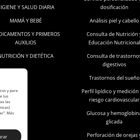
IGIENE Y SALUD DIARIA
dosificación
MAMÁ Y BEBÉ
Análisis piel y cabello
DICAMENTOS Y PRIMEROS
Consulta de Nutrición 
AUXILIOS
Educación Nutriciona
NUTRICIÓN Y DIETÉTICA
Consulta de trastorno
digestivos
Trastornos del sueño
Perfil lipídico y medición
icos y para
e tus
riesgo cardiovascular
as las
nicas)
Glucosa y hemoglobin
ar”. Más
glicada
Perforación de orejas 
urar