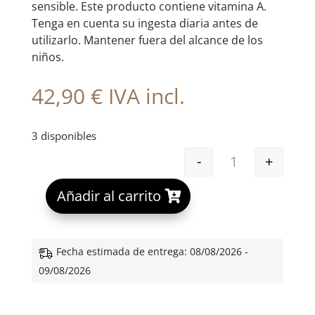
sensible. Este producto contiene vitamina A.
Tenga en cuenta su ingesta diaria antes de
utilizarlo. Mantener fuera del alcance de los
niños.
42,90
€
IVA incl.
3 disponibles
-
+
GH 3000 RETIN
A
Añadir al carrito
l
t
e
Fecha estimada de entrega: 08/08/2026 -
r
09/08/2026
n
a