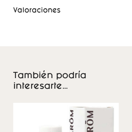
t
Valoraciones
i
v
e
:
También podría
interesarte…