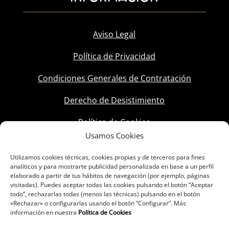
Aviso Legal
Política de Privacidad
Condiciones Generales de Contratación
Derecho de Desistimiento
Política de Cookies
Usamos Cookies
Utilizamos cookies técnicas, cookies propias y de terceros para fines
analíticos y para mostrarte publicidad personalizada en base a un perfil
elaborado a partir de tus hábitos de navegación (por ejemplo, páginas
visitadas). Puedes aceptar todas las cookies pulsando el botón “Aceptar
todo”, rechazarlas todas (menos las técnicas) pulsando en el botón
«Rechazar» o configurarlas usando el botón “Configurar”. Más
información en nuestra
Política de Cookies