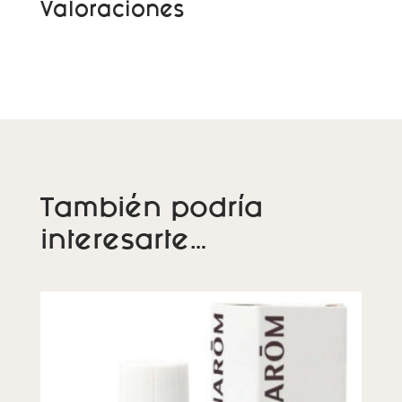
Valoraciones
i
v
e
:
También podría
interesarte…