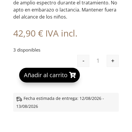
de amplio espectro durante el tratamiento. No
apto en embarazo o lactancia. Mantener fuera
del alcance de los niños.
42,90
€
IVA incl.
3 disponibles
-
+
GH 1600 RETIN
A
Añadir al carrito
l
t
e
Fecha estimada de entrega: 12/08/2026 -
r
13/08/2026
n
a
t