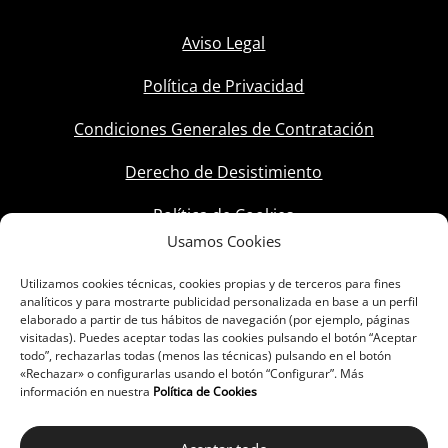
Aviso Legal
Política de Privacidad
Condiciones Generales de Contratación
Derecho de Desistimiento
Política de Cookies
Usamos Cookies
Utilizamos cookies técnicas, cookies propias y de terceros para fines
analíticos y para mostrarte publicidad personalizada en base a un perfil
elaborado a partir de tus hábitos de navegación (por ejemplo, páginas
visitadas). Puedes aceptar todas las cookies pulsando el botón “Aceptar
todo”, rechazarlas todas (menos las técnicas) pulsando en el botón
«Rechazar» o configurarlas usando el botón “Configurar”. Más
información en nuestra
Política de Cookies